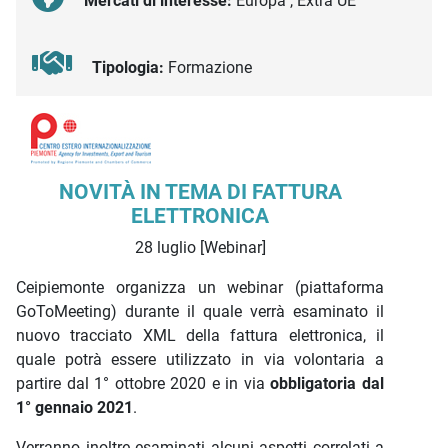
Mercati di interesse:
Europa , Extra UE
Tipologia:
Formazione
Descrizione iniziativa
NOVITÀ IN TEMA DI FATTURA
ELETTRONICA
28 luglio [Webinar]
Ceipiemonte organizza un webinar (piattaforma
GoToMeeting) durante il quale verrà esaminato il
nuovo tracciato XML della fattura elettronica, il
quale potrà essere utilizzato in via volontaria a
partire dal 1° ottobre 2020 e in via
obbligatoria dal
1° gennaio 2021
.
Verranno inoltre esaminati alcuni aspetti correlati a