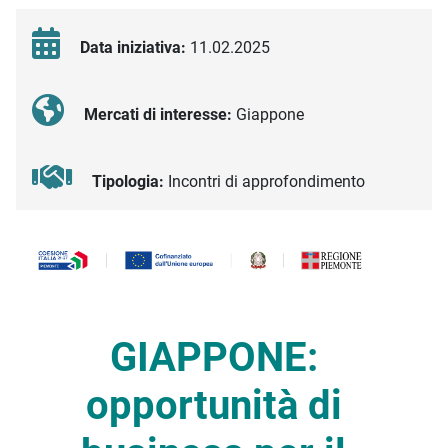
Data iniziativa:
11.02.2025
Mercati di interesse:
Giappone
Tipologia:
Incontri di approfondimento
Descrizione iniziativa
GIAPPONE:
o
pportunità di