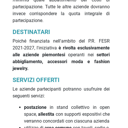
partecipazione. Tutte le altre aziende dovranno
invece corrispondere la quota integrale di
partecipazione.
DESTINATARI
Poiché finanziata nell'ambito del P.R. FESR
2021-2027, l'iniziativa
è rivolta esclusivamente
alle aziende piemontesi
operanti nei
settori
abbigliamento, accessori moda e fashion
jewelry.
SERVIZI OFFERTI
Le aziende partecipanti potranno usufruire dei
seguenti servizi:
postazione
in stand collettivo in open
space,
allestita
con supporti espositivi che
verranno concordati con ciascuna azienda
utilizzo di
area comune
con tavoli, sedie e