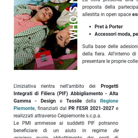
proposta della parteci
allestita in open space
es
Pret à Porter
Accessori moda, pel
Sulla base delle adesion
della fiera. All'interno
presentare le proprie colle
L'iniziativa rientra nell'ambito dei
Progetti
Integrati di Filiera (PIF)
Abbigliamento - Alta
Gamma - Design
e
Tessile
della
Regione
Piemonte
, finanziati dal
PR FESR 2021-2027
e
realizzati attraverso Ceipiemonte s.c.p.a.
Le PMI ammesse ai suddetti PIF potranno
beneficiare di un aiuto in regime
de
minimis
quale abbattimento dei costi di