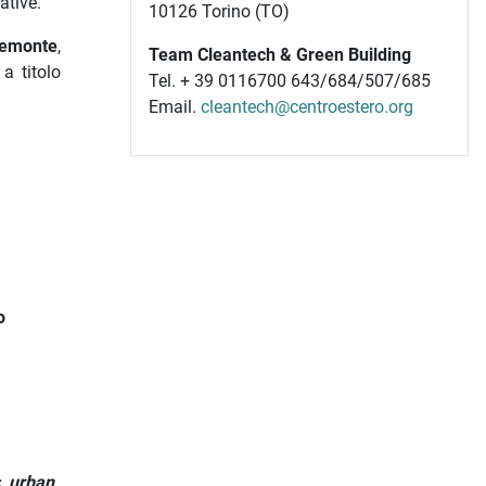
ative.
10126 Torino (TO)
iemonte
,
Team Cleantech & Green Building
a titolo
Tel. + 39 0116700 643/684/507/685
Email.
cleantech@centroestero.org
o
, urban