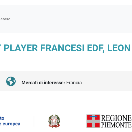
n corso
ne
PLAYER FRANCESI EDF, LEON 
p
di approfondimento
atici
oriali
Mercati di interesse:
Francia
tender