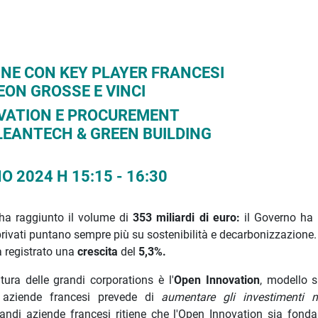
NE CON KEY PLAYER FRANCESI
LEON GROSSE E VINCI
VATION E PROCUREMENT
LEANTECH & GREEN BUILDING
O 2024 H 15:15 - 16:30
a raggiunto il volume di
353 miliardi di euro:
il Governo ha 
r privati puntano sempre più su sostenibilità e decarbonizzazion
 registrato una
crescita
del
5,3%.
ura delle grandi corporations è l'
Open Innovation
, modello s
i aziende francesi prevede di
aumentare gli investimenti n
randi aziende francesi ritiene che l'Open Innovation sia fond