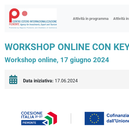
Fiere
Attività in programma
Attività i
Missioni
Formazio
WORKSHOP ONLINE CON KEY 
Worksho
Workshop online, 17 giugno 2024
Incontri 
Focus tem
Focus sett
Data iniziativa:
17.06.2024
Progetto 