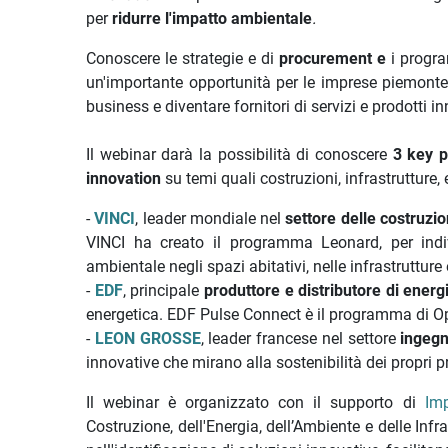
per
ridurre l'impatto ambientale
.
Conoscere le strategie e di
procurement e
i progr
un'importante opportunità per le imprese piemontesi
business e diventare fornitori di servizi e prodotti in
Il webinar darà la possibilità di conoscere
3 key p
innovation
su temi quali costruzioni, infrastrutture, e
-
VINCI
, leader mondiale nel
settore delle costruzio
VINCI ha creato il programma Leonard, per indiv
ambientale negli spazi abitativi, nelle infrastrutture
-
EDF
, principale
produttore e distributore di energ
energetica. EDF Pulse Connect è il programma di 
-
LEON GROSSE
, leader francese nel settore
ingegn
innovative che mirano alla sostenibilità dei propri p
Il webinar è organizzato con il supporto di
Imp
Costruzione, dell'Energia, dell’Ambiente e delle In