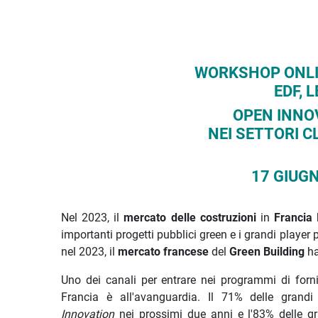
Descrizione iniziativa
WORKSHOP ONLI
EDF, 
OPEN INNO
NEI SETTORI C
17 GIUGN
Nel 2023, il
mercato delle costruzioni
in
Francia
h
importanti progetti pubblici green e i grandi playe
nel 2023, il
mercato francese
del
Green Building
ha
Uno dei canali per entrare nei programmi di fornit
Francia è all'avanguardia. Il 71% delle grand
Innovation
nei prossimi due anni e l'83% delle g