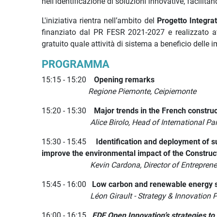
nell'identificazione di soluzioni innovative, facilit
L'iniziativa rientra nell’ambito del
Progetto Integrat
finanziato dal PR FESR 2021-2027 e realizzato at
gratuito quale attività di sistema a beneficio delle
PROGRAMMA
15:15 - 15:20
Opening remarks
Regione Piemonte, Ceipiemonte
15:20 - 15:30
Major trends in the French constru
Alice Birolo, Head of International Pa
15:30 - 15:45
Identification and deployment of s
improve the environmental impact of the Construct
Kevin Cardona, Director of Entrepreneurial
15:45 - 16:00
Low carbon and renewable energy so
Léon Girault - Strategy & Innovation 
16:00 - 16:15
EDF Open Innovation’s strategies to