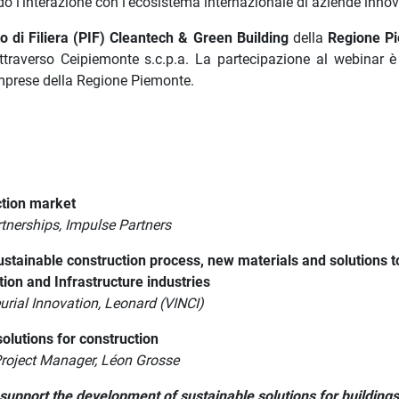
ando l’interazione con l’ecosistema internazionale di aziende innov
o di Filiera (PIF) Cleantech & Green Building
della
Regione P
traverso Ceipiemonte s.c.p.a. La partecipazione al webinar è 
 imprese della Regione Piemonte.
ction market
rtnerships, Impulse Partners
ustainable construction process, new materials and solutions t
ion and Infrastructure industries
 Innovation, Leonard (VINCI)
lutions for construction
Project Manager, Léon Grosse
 support the development of sustainable solutions for buildings