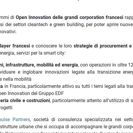
ammi di
Open Innovation delle grandi corporation francesi
rapp
 dei settori cleantech e green building, per poter aprire nuove 
novativi.
layer francesi
e conoscere le loro
strategie di procurement e
nergia, servizi per la smart city:
ni, infrastrutture, mobilità ed energia
, con operazioni in oltre 1
iduare e inglobare innovazioni legate alla transizione ener
 e nella mobilità
ia
in Francia, particolarmente attivo su tutti i temi legati alla tr
Open Innovation del Gruppo EDF
eria civile e costruzioni
, particolarmente attento all'utilizzo di 
rogetti
ulse Partners
, società di consulenza specializzata nei setto
frastrutture urbane che si occupa di accompagnare le grandi corp