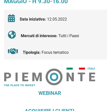
MAGGIO - H 9.30-16.00
Data iniziativa:
12.05.2022
Mercati di interesse:
Tutti i Paesi
Tipologia:
Focus tematico
Descrizione iniziativa
WEBINAR