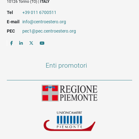
10126 Torino (TO) |
ITALY
Tel
+39 011 6700511
E-mail
info@centroestero.org
PEC
pec1@pec.centroestero.org
Enti promotori