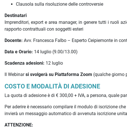
Clausola sulla risoluzione delle controversie
Destinatari
Imprenditori, export e area manager, in genere tutti i ruoli a
rapporto contrattuali con soggetti esteri
Docente:
Avv. Francesca Falbo – Esperto Ceipiemonte in contr
Data e Orario:
14 luglio (9.00/13.00)
Scadenza adesioni:
12 luglio
Il Webinar
si svolgerà su Piattaforma Zoom
(qualche giorno pr
COSTO E MODALITÀ DI ADESIONE
La quota di adesione è di € 300,00 + IVA, a persona, quale pa
Per aderire è necessario compilare il modulo di iscrizione c
invierà un messaggio automatico di avvenuta iscrizione unit
ATTENZIONE: