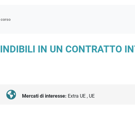
n corso
ne
INDIBILI IN UN CONTRATTO I
p
di approfondimento
atici
oriali
tender
Mercati di interesse:
Extra UE , UE