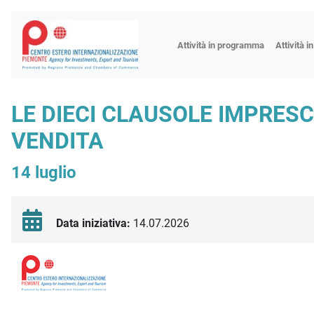
Fiere
Attività in programma
Attività i
Missioni
Formazio
LE DIECI CLAUSOLE IMPRESC
Worksho
VENDITA
Incontri 
Focus tem
14 luglio
Focus sett
Progetto 
Data iniziativa:
14.07.2026
Descrizione iniziativa