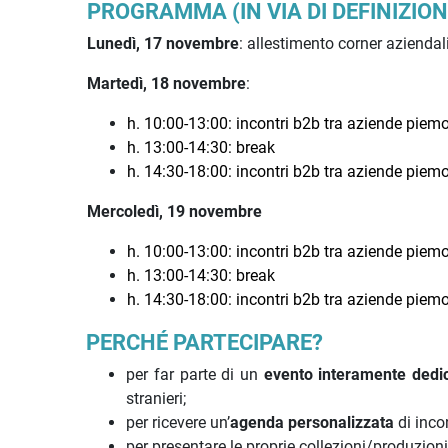
PROGRAMMA (IN VIA DI DEFINIZION
Lunedì, 17 novembre
: allestimento corner aziendal
Martedì, 18 novembre
:
h. 10:00-13:00: incontri b2b tra aziende piem
h. 13:00-14:30: break
h. 14:30-18:00: incontri b2b tra aziende piem
Mercoledì, 19 novembre
h. 10:00-13:00: incontri b2b tra aziende piem
h. 13:00-14:30: break
h. 14:30-18:00: incontri b2b tra aziende piem
PERCHÉ PARTECIPARE?
per far parte di un
evento interamente dedic
stranieri;
per ricevere un’
agenda personalizzata
di incon
per presentare le proprie collezioni/produzioni