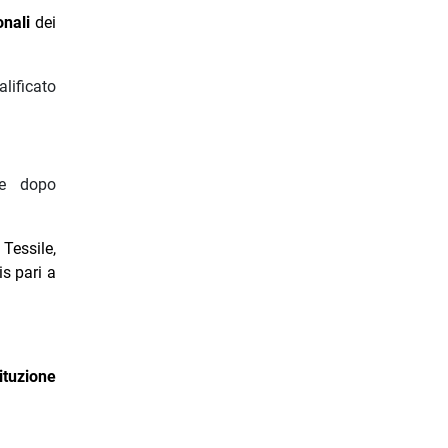
onali
dei
alificato
 e dopo
Tessile,
is pari a
ituzione