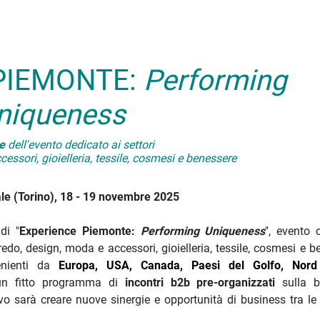
PIEMONTE:
Performing
niqueness
e
dell'evento dedicato ai settori
essori, gioielleria, tessile, cosmesi e benessere
le (Torino), 18 - 19 novembre 2
025
di "
Experience Piemonte:
Performing Uniqueness
", evento 
edo, design, moda e accessori, gioielleria, tessile, cosmesi e b
enienti da
Europa, USA, Canada, Paesi del Golfo, Nord 
i un fitto programma di
incontri b2b pre-organizzati
sulla b
ivo sarà creare nuove sinergie e opportunità di business tra le
.