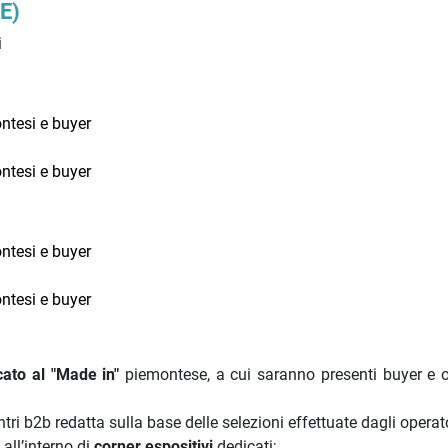
E)
i
ontesi e buyer
ontesi e buyer
ontesi e buyer
ontesi e buyer
ato al "Made in"
piemontese, a cui saranno presenti buyer e o
tri b2b redatta sulla base delle selezioni effettuate dagli operato
 all’interno di
corner espositivi
dedicati;