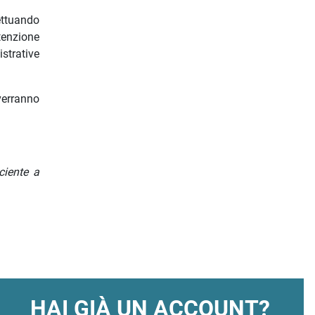
ettuando
tenzione
strative
verranno
ciente a
HAI GIÀ UN ACCOUNT?