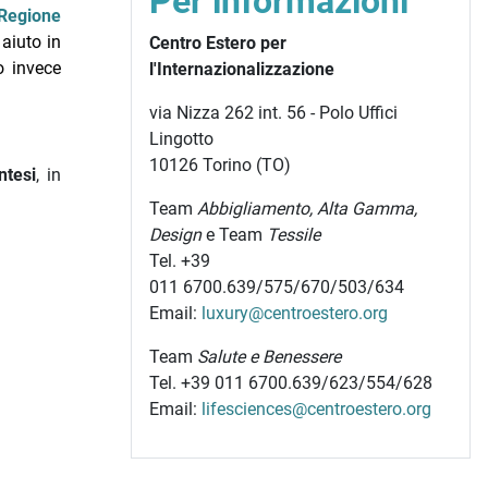
Per informazioni
Regione
aiuto in
Centro Estero per
o invece
l'Internazionalizzazione
via Nizza 262 int. 56 - Polo Uffici
Lingotto
10126 Torino (TO)
ntesi
, in
Team
Abbigliamento, Alta Gamma,
Design
e Team
Tessile
Tel. +39
011 6700.639/575/670/503/634
Email:
luxury@centroestero.org
Team
Salute e Benessere
Tel. +39 011 6700.639/623/554/628
Email:
lifesciences@centroestero.org