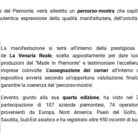
ze del Piemonte, verrà allestito un
percorso-mostra
che ospit
autentica espressione della qualità manifatturiera, dell’unicità
La manifestazione si terrà all'interno della prestigiosa 
de
La Venaria Reale
, scelta appositamente per dare lust
produzioni del "Made in Piemonte" e testimoniare l'eccellen
imprese coinvolte.
L'assegnazione dei corner
all’interno d
espositiva avverrà secondo un'opportuna valutazione, final
garantire la coerenza del 'percorso-mostra'.
L’evento, giunto alla sua
quarta edizione
, ha visto nel 
partecipazione di 107 aziende piemontesi, 74 operatori
provenienti da Europa,
Nord America,
Paesi del Golfo,
Saudita, Sud-Est asiatico
e ha registrato oltre 950 incontri di b