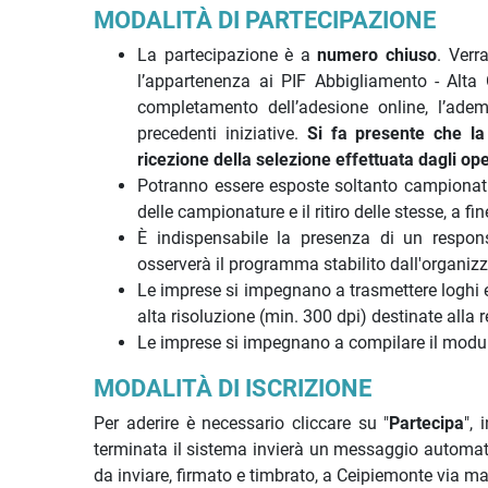
MODALITÀ DI PARTECIPAZIONE
La partecipazione è a
numero chiuso
. Verr
l’appartenenza ai PIF Abbigliamento - Alta 
completamento dell’adesione online, l’adem
precedenti iniziative.
Si fa presente che la
ricezione della selezione effettuata dagli ope
Potranno essere esposte soltanto campionature
delle campionature e il ritiro delle stesse, a fi
È indispensabile la presenza di un respons
osserverà il programma stabilito dall'organizz
Le imprese si impegnano a trasmettere loghi 
alta risoluzione (min. 300 dpi) destinate alla 
Le imprese si impegnano a compilare il modu
MODALIT
À
DI ISCRIZIONE
Per aderire è necessario cliccare su "
Partecipa
", 
terminata il sistema invierà un messaggio automat
da inviare, firmato e timbrato, a Ceipiemonte via ma