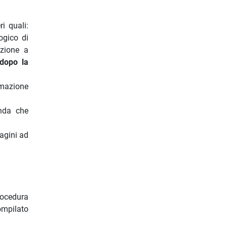
i quali:
ogico di
azione a
 dopo la
emazione
enda che
agini ad
rocedura
ompilato