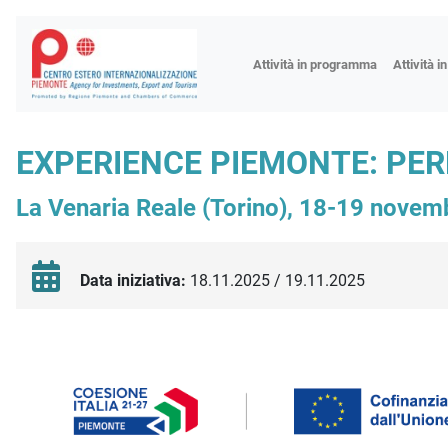
Fiere
Attività in programma
Attività i
Missioni
Formazio
EXPERIENCE PIEMONTE: PER
Worksho
La Venaria Reale (Torino), 18-19 nove
Incontri 
Focus tem
Focus sett
Data iniziativa:
18.11.2025 / 19.11.2025
Progetto 