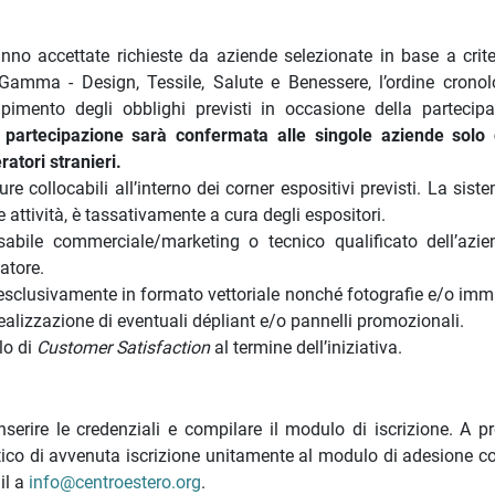
anno accettate richieste da aziende selezionate in base a criter
Gamma - Design, Tessile, Salute e Benessere, l’ordine cronol
pimento degli obblighi previsti in occasione della partecip
 partecipazione sarà confermata alle singole aziende solo
ratori stranieri.
 collocabili all’interno dei corner espositivi previsti. La sist
ne attività, è tassativamente a cura degli espositori.
abile commerciale/marketing o tecnico qualificato dell’azi
atore.
esclusivamente in formato vettoriale nonché fotografie e/o imm
realizzazione di eventuali dépliant e/o pannelli promozionali.
lo di
Customer Satisfaction
al termine dell’iniziativa.
inserire le credenziali e compilare il modulo di iscrizione. A p
ico di avvenuta iscrizione unitamente al modulo di adesione c
il a
info@centroestero.org
.