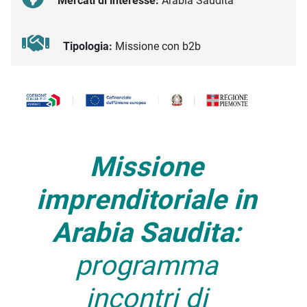
Mercati di interesse:
Arabia Saudita
Tipologia:
Missione con b2b
Descrizione iniziativa
Missione
imprenditoriale in
Arabia Saudita:
programma
incontri di