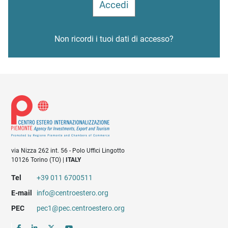
Non ricordi i tuoi dati di accesso?
via Nizza 262 int. 56 - Polo Uffici Lingotto
10126 Torino (TO) |
ITALY
Tel
+39 011 6700511
E-mail
info@centroestero.org
PEC
pec1@pec.centroestero.org