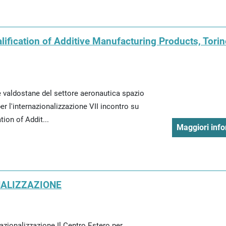
alification of Additive Manufacturing Products, Tori
e valdostane del settore aeronautica spazio
er l'internazionalizzazione VII incontro su
tion of Addit...
Maggiori info
NALIZZAZIONE
azionalizzazione Il Centro Estero per