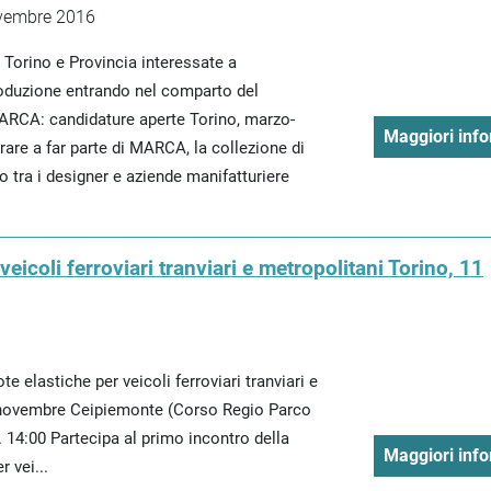
ovembre 2016
 Torino e Provincia interessate a
produzione entrando nel comparto del
RCA: candidature aperte Torino, marzo-
Maggiori info
re a far parte di MARCA, la collezione di
o tra i designer e aziende manifatturiere
veicoli ferroviari tranviari e metropolitani Torino, 11
ote elastiche per veicoli ferroviari tranviari e
1 novembre Ceipiemonte (Corso Regio Parco
h. 14:00 Partecipa al primo incontro della
Maggiori info
r vei...