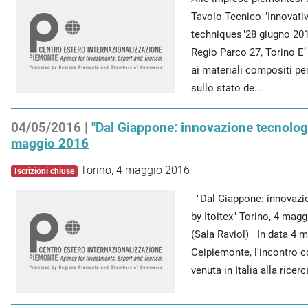
Tavolo Tecnico "Innovati
techniques"28 giugno 201
Regio Parco 27, Torino E’
ai materiali compositi pe
sullo stato de...
04/05/2016 |
"Dal Giappone: innovazione tecnologic
maggio 2016
Torino, 4 maggio 2016
Iscrizioni chiuse
"Dal Giappone: innovazio
by Itoitex" Torino, 4 mag
(Sala Raviol) In data 4 m
Ceipiemonte, l'incontro c
venuta in Italia alla ricerc