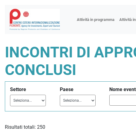
Fiere
Attività in programma
Attività i
Missioni
Formazio
INCONTRI DI APP
Worksho
Incontri 
CONCLUSI
Focus tem
Focus sett
Settore
Paese
Nome event
Progetto 
Risultati totali: 250