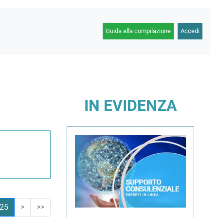
Guida alla compilazione
Accedi
IN EVIDENZA
25
>
>>