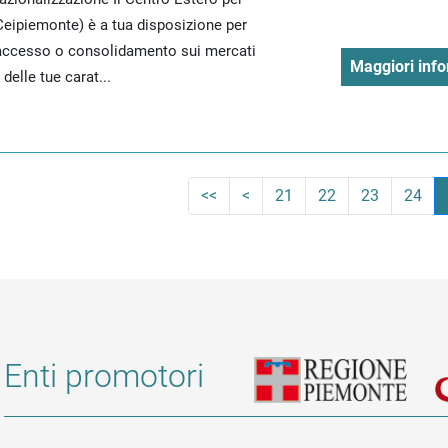
(Ceipiemonte) è a tua disposizione per
i accesso o consolidamento sui mercati
Maggiori info
 delle tue carat...
<<
<
21
22
23
24
Enti promotori