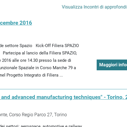
Visualizza Incontri di approfond
dicembre 2016
de settore Spazio Kick-Off Filiera SPAZIO
Partecipa al lancio della Filiera SPAZIO,
e 2016 alle ore 14.30 presso la sede di
Maggiori info
unzionale Spaziale in Corso Marche 79 a
 nel Progetto Integrato di Filiera ...
s and advanced manufacturing techniques" - Torino, 
nte, Corso Regio Parco 27, Torino
ei settori: aerospace, automotive e railway