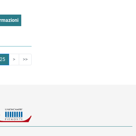
rmazioni
25
>
>>