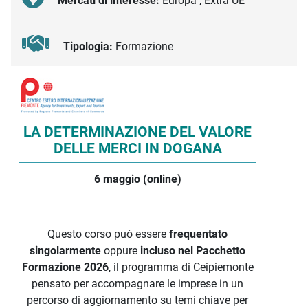
Mercati di interesse:
Europa , Extra UE
Tipologia:
Formazione
Descrizione iniziativa
LA DETERMINAZIONE DEL VALORE
DELLE MERCI IN DOGANA
6 maggio (online)
Questo corso può essere
frequentato
singolarmente
oppure
incluso nel Pacchetto
Formazione 2026
, il programma di Ceipiemonte
pensato per accompagnare le imprese in un
percorso di aggiornamento su temi chiave per