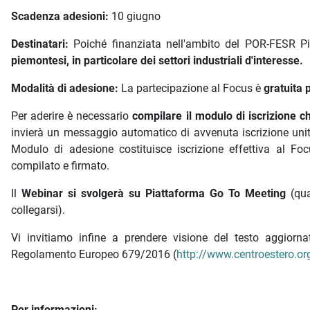
Scadenza adesioni:
10 giugno
Destinatari:
Poiché finanziata nell'ambito del POR-FESR P
piemontesi, in particolare dei settori industriali d'interesse.
Modalità di adesione:
La partecipazione al Focus è
gratuita 
Per aderire è necessario
compilare il modulo di iscrizione 
invierà un messaggio automatico di avvenuta iscrizione uni
Modulo di adesione costituisce iscrizione effettiva al F
compilato e firmato.
Il
Webinar si svolgerà su Piattaforma Go To Meeting
(qua
collegarsi).
Vi invitiamo infine a prendere visione del testo aggior
Regolamento Europeo 679/2016 (
http://www.centroestero.org
Per informazioni: