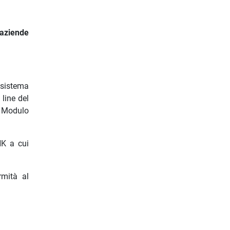
 aziende
 sistema
line del
l Modulo
NK a cui
rmità al