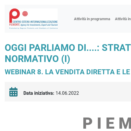
Fiere
Attività in programma
Attività i
Missioni
Formazio
OGGI PARLIAMO DI....: STR
Worksho
NORMATIVO (I)
Incontri 
Focus tem
WEBINAR 8. LA VENDITA DIRETTA E LE
Focus sett
Progetto 
Data iniziativa:
14.06.2022