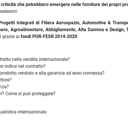
) criticità che potrebbero emergere nelle forniture dei propri pr
 medesimi.
Progetti Integrati di Filiera Aerospazio, Automotive & Transpo
sere, Agroalimentare, Abbigliamento, Alta Gamma e Design, T
i grazie ai
fondi POR-FESR 2014-2020
.
ratto nella vendita internazionale?
si indica nel contratto?
l prodotto venduto e alla garanzia ad esso connessa?
ttore?
enza?
eri? Come si può proteggere?
ualistica internazionale