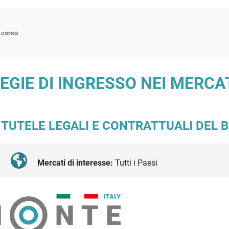
n corso
ne
ATEGIE DI INGRESSO NEI MERC
p
di approfondimento
atici
 TUTELE LEGALI E CONTRATTUALI DEL BUS
oriali
tender
Mercati di interesse:
Tutti i Paesi