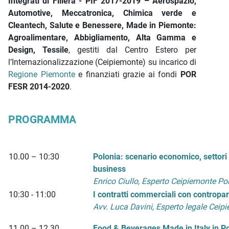
Integrati di Filiera - PIF 2017-2019 – Aerospazio,
Automotive, Meccatronica, Chimica verde e
Cleantech, Salute e Benessere, Made in Piemonte:
Agroalimentare, Abbigliamento, Alta Gamma e
Design, Tessile
, gestiti dal Centro Estero per
l’Internazionalizzazione (Ceipiemonte) su incarico di
Regione Piemonte
e finanziati grazie ai fondi
POR
FESR 2014-2020
.
PROGRAMMA
10.00 – 10:30
Polonia: scenario economico, settori s
business
Enrico Ciullo, Esperto Ceipiemonte Po
10:30 - 11:00
I contratti commerciali con contropar
Avv. Luca Davini, Esperto legale Ceip
11.00 – 12.30
Food & Beverages Made in Italy in Po