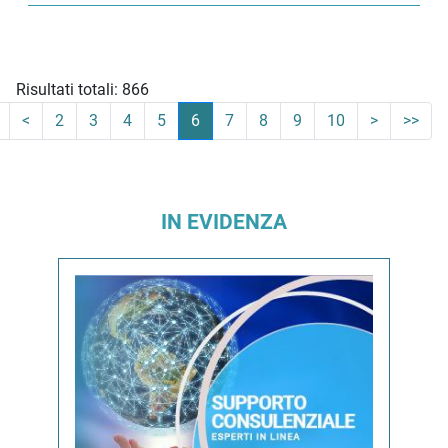
Risultati totali: 866
<
2
3
4
5
6
7
8
9
10
>
>>
IN EVIDENZA