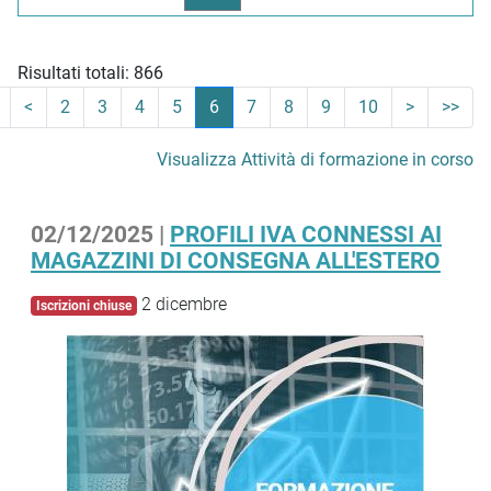
Risultati totali: 866
<
2
3
4
5
6
7
8
9
10
>
>>
Visualizza Attività di formazione in corso
02/12/2025 |
PROFILI IVA CONNESSI AI
MAGAZZINI DI CONSEGNA ALL'ESTERO
2 dicembre
Iscrizioni chiuse