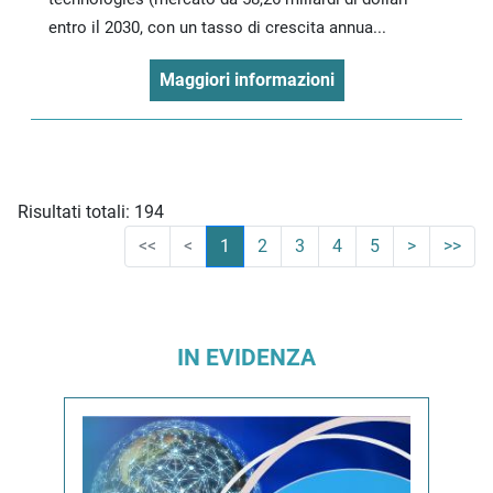
entro il 2030, con un tasso di crescita annua...
Maggiori informazioni
Risultati totali: 194
<<
<
1
2
3
4
5
>
>>
IN EVIDENZA