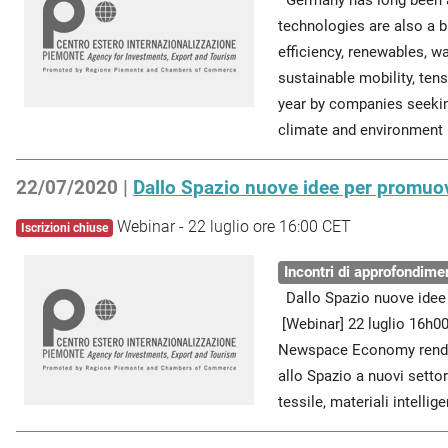
Germany has long been a
technologies are also a b
efficiency, renewables, w
sustainable mobility, tens
year by companies seeking
climate and environment .
22/07/2020 |
Dallo Spazio nuove idee per promuov
Webinar - 22 luglio ore 16:00 CET
Iscrizioni chiuse
Incontri di approfondime
Dallo Spazio nuove idee 
[Webinar] 22 luglio 16h00
Newspace Economy rendon
allo Spazio a nuovi setto
tessile, materiali intellige