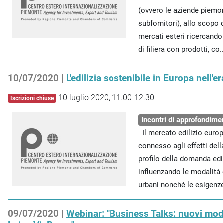
(ovvero le aziende piemo
subfornitori), allo scopo 
mercati esteri ricercando
di filiera con prodotti, co..
10/07/2020 |
L'edilizia sostenibile in Europa nell'
10 luglio 2020, 11.00-12.30
Iscrizioni chiuse
Incontri di approfondime
Il mercato edilizio euro
connesso agli effetti del
profilo della domanda edil
influenzando le modalità 
urbani nonché le esigenze 
09/07/2020 |
Webinar: "Business Talks: nuovi mode