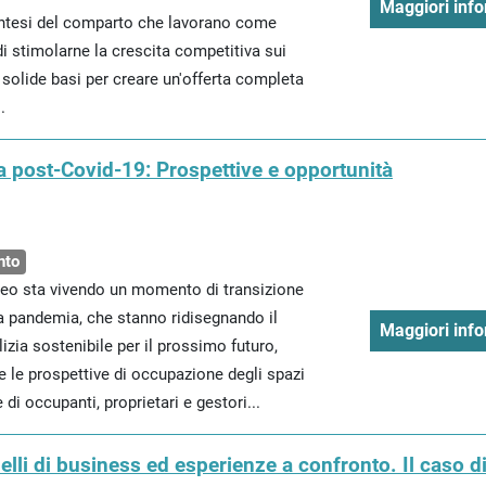
Maggiori info
ntesi del comparto che lavorano come
di stimolarne la crescita competitiva sui
 solide basi per creare un'offerta completa
.
era post-Covid-19: Prospettive e opportunità
nto
peo sta vivendo un momento di transizione
la pandemia, che stanno ridisegnando il
Maggiori info
izia sostenibile per il prossimo futuro,
e le prospettive di occupazione degli spazi
di occupanti, proprietari e gestori...
lli di business ed esperienze a confronto. Il caso d