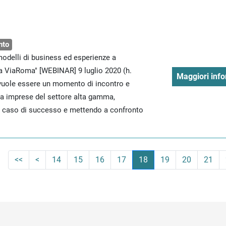
nto
odelli di business ed esperienze a
sa ViaRoma" [WEBINAR] 9 luglio 2020 (h.
Maggiori info
vuole essere un momento di incontro e
tra imprese del settore alta gamma,
un caso di successo e mettendo a confronto
<<
<
14
15
16
17
18
19
20
21