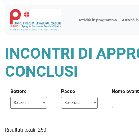
Fiere
Attività in programma
Attività i
Missioni
Formazio
INCONTRI DI APP
Worksho
Incontri 
CONCLUSI
Focus tem
Focus sett
Settore
Paese
Nome event
Progetto 
Risultati totali: 250