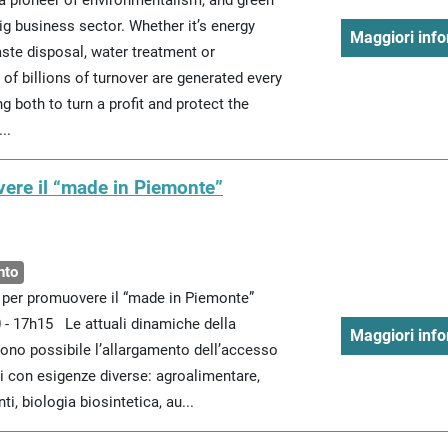
 pioneer of environmentalism, and green
ig business sector. Whether it’s energy
Maggiori info
aste disposal, water treatment or
 of billions of turnover are generated every
 both to turn a profit and protect the
..
ere il “made in Piemonte”
nto
per promuovere il “made in Piemonte”
 - 17h15 Le attuali dinamiche della
Maggiori info
o possibile l’allargamento dell’accesso
ri con esigenze diverse: agroalimentare,
nti, biologia biosintetica, au...