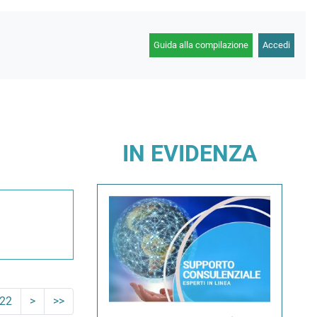
Guida alla compilazione
Accedi
IN EVIDENZA
22
>
>>