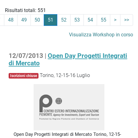
Risultati totali: 551
7
48
49
50
51
52
53
54
55
>
>>
Visualizza Workshop in corso
12/07/2013 |
Open Day Progetti Integrati
di Mercato
Torino, 12-15-16 Luglio
Iscrizioni chiuse
Open Day Progetti Integrati di Mercato Torino, 12-15-