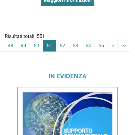
Maggiori informazioni
Risultati totali: 551
7
48
49
50
51
52
53
54
55
>
>>
IN EVIDENZA