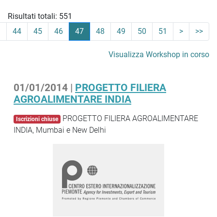
Risultati totali: 551
3
44
45
46
47
48
49
50
51
>
>>
Visualizza Workshop in corso
01/01/2014 |
PROGETTO FILIERA
AGROALIMENTARE INDIA
PROGETTO FILIERA AGROALIMENTARE
Iscrizioni chiuse
INDIA, Mumbai e New Delhi