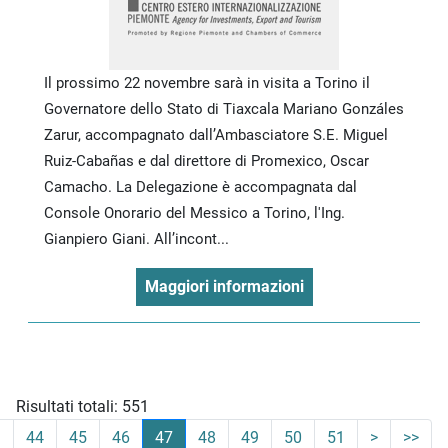
Il prossimo 22 novembre sarà in visita a Torino il
Governatore dello Stato di Tiaxcala Mariano Gonzáles
Zarur, accompagnato dall’Ambasciatore S.E. Miguel
Ruiz-Cabañas e dal direttore di Promexico, Oscar
Camacho. La Delegazione è accompagnata dal
Console Onorario del Messico a Torino, l'Ing.
Gianpiero Giani. All’incont...
Maggiori informazioni
Risultati totali: 551
3
44
45
46
47
48
49
50
51
>
>>