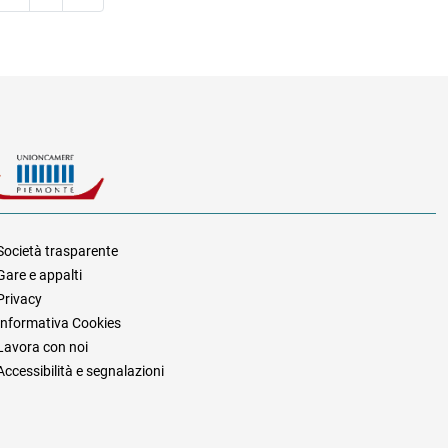
Società trasparente
Gare e appalti
za
Privacy
Informativa Cookies
Lavora con noi
Accessibilità e segnalazioni