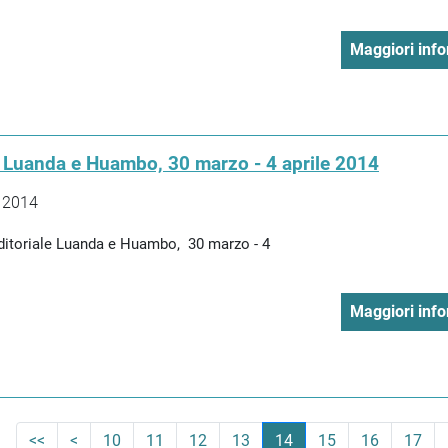
Maggiori info
- Luanda e Huambo, 30 marzo - 4 aprile 2014
 2014
ditoriale Luanda e Huambo, 30 marzo - 4
Maggiori info
<<
<
10
11
12
13
14
15
16
17