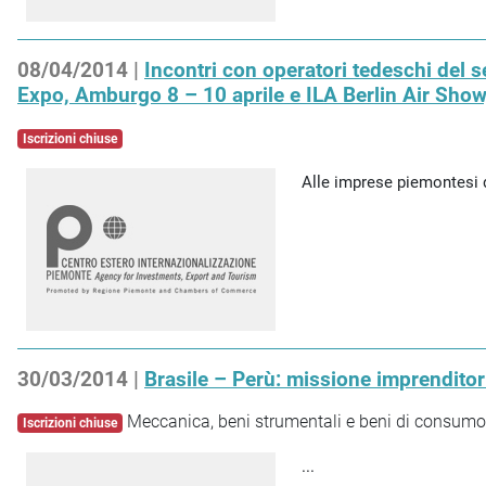
08/04/2014 |
Incontri con operatori tedeschi del s
Expo, Amburgo 8 – 10 aprile e ILA Berlin Air Show
Iscrizioni chiuse
Alle imprese piemontesi d
30/03/2014 |
Brasile – Perù: missione imprenditor
Meccanica, beni strumentali e beni di consumo
Iscrizioni chiuse
...