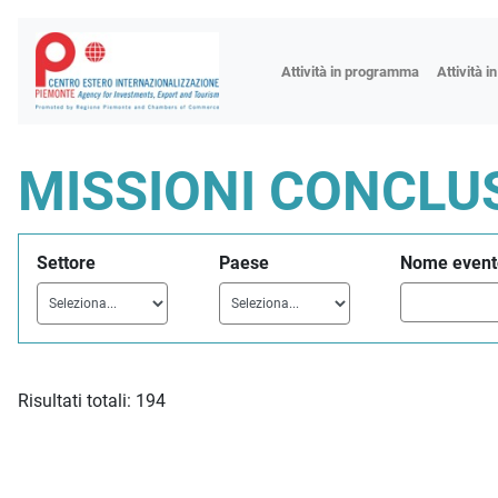
Fiere
Attività in programma
Attività i
Missioni
Formazio
MISSIONI CONCLU
Worksho
Incontri 
Settore
Paese
Nome event
Focus tem
Focus sett
Progetto 
Risultati totali: 194