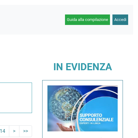
Guida alla compilazione
Accedi
IN EVIDENZA
14
>
>>