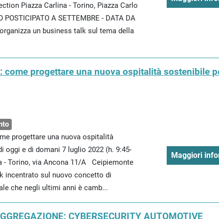
ction Piazza Carlina - Torino, Piazza Carlo
TO POSTICIPATO A SETTEMBRE - DATA DA
ganizza un business talk sul tema della
: come progettare una nuova ospitalità sostenibile p
nto
me progettare una nuova ospitalità
i oggi e di domani 7 luglio 2022 (h. 9:45-
Maggiori info
a - Torino, via Ancona 11/A Ceipiemonte
k incentrato sul nuovo concetto di
le che negli ultimi anni è camb...
 AGGREGAZIONE: CYBERSECURITY AUTOMOTIVE