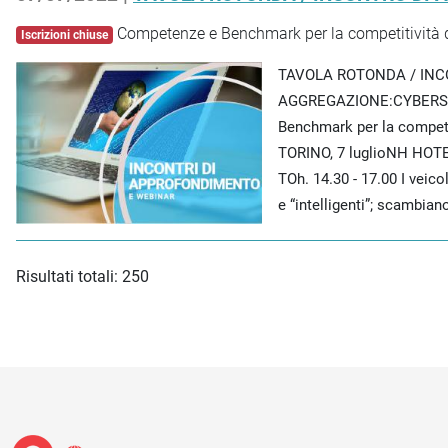
Competenze e Benchmark per la competitività dell
Iscrizioni chiuse
TAVOLA ROTONDA / INC
AGGREGAZIONE:CYBERS
Benchmark per la competiti
TORINO, 7 luglioNH HOTE
TOh. 14.30 - 17.00 I veic
e “intelligenti”; scambian
Risultati totali: 250