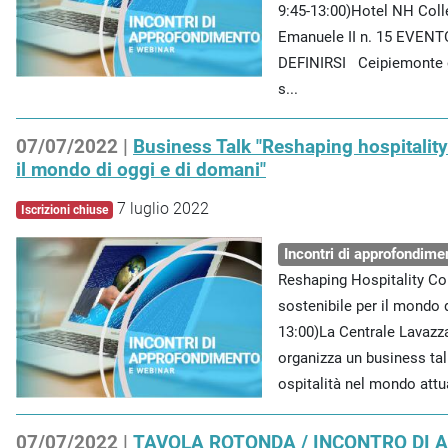
9:45-13:00)Hotel NH Colle
Emanuele II n. 15 EVEN
DEFINIRSI Ceipiemonte or
s...
07/07/2022 |
Business Talk "Reshaping hospitality
il mondo di oggi e di domani"
7 luglio 2022
Iscrizioni chiuse
Incontri di approfondime
Reshaping Hospitality Co
sostenibile per il mondo d
13:00)La Centrale Lavazz
organizza un business tal
ospitalità nel mondo attua
07/07/2022 |
TAVOLA ROTONDA / INCONTRO DI