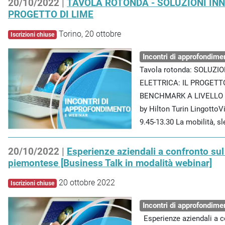
20/10/2022 |
TAVOLA ROTONDA - SOLUZIONI INN
PROGETTO DI LIME
Torino, 20 ottobre
Iscrizioni chiuse
Incontri di approfondime
Tavola rotonda: SOLUZ
ELETTRICA: IL PROGETT
BENCHMARK A LIVELLO E
by Hilton Turin Lingotto
9.45-13.30 La mobilità, sl
20/10/2022 |
Esperienze aziendali a confronto sul 
piemontese [Business Talk in modalità webinar]
20 ottobre 2022
Iscrizioni chiuse
Incontri di approfondime
Esperienze aziendali a co