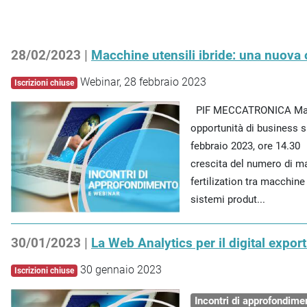
28/02/2023 |
Macchine utensili ibride: una nuova 
Webinar, 28 febbraio 2023
Iscrizioni chiuse
PIF MECCATRONICA Macch
opportunità di business s
febbraio 2023, ore 14.30 
crescita del numero di mac
fertilization tra macchine 
sistemi produt...
30/01/2023 |
La Web Analytics per il digital expor
30 gennaio 2023
Iscrizioni chiuse
Incontri di approfondime