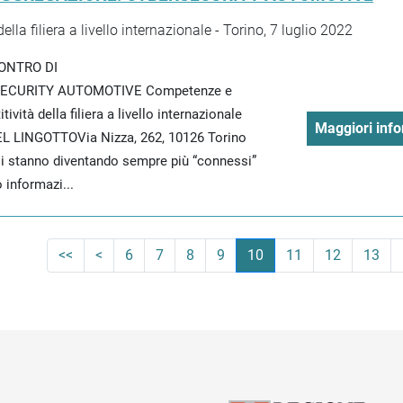
a filiera a livello internazionale - Torino, 7 luglio 2022
ONTRO DI
ECURITY AUTOMOTIVE Competenze e
vità della filiera a livello internazionale
Maggiori info
L LINGOTTOVia Nizza, 262, 10126 Torino
oli stanno diventando sempre più “connessi”
o informazi...
<<
<
6
7
8
9
10
11
12
13