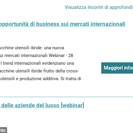
Visualizza Incontri di approfond
opportunità di business sui mercati internazionali
ine utensili ibride: una nuova
ui mercati internazionali Webinar - 28
I trend internazionali evidenziano una
Maggiori info
chine utensili ibride frutto della cross-
utensili e produzione additiva. Si tratta di
t delle aziende del lusso [webinar]
nto