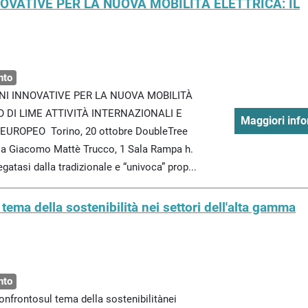
OVATIVE PER LA NUOVA MOBILITÀ ELETTRICA: IL
nto
IONI INNOVATIVE PER LA NUOVA MOBILITÀ
O DI LIME ATTIVITÀ INTERNAZIONALI E
Maggiori info
UROPEO Torino, 20 ottobre DoubleTree
Via Giacomo Mattè Trucco, 1 Sala Rampa h.
egatasi dalla tradizionale e “univoca” prop...
tema della sostenibilità nei settori dell'alta gamma
nto
nfrontosul tema della sostenibilitànei