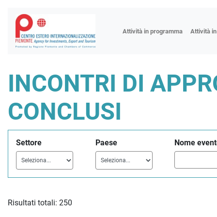
Fiere
Attività in programma
Attività i
Missioni
Formazio
INCONTRI DI APP
Worksho
Incontri 
CONCLUSI
Focus tem
Focus sett
Settore
Paese
Nome event
Progetto 
Risultati totali: 250